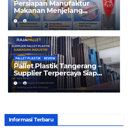
Persiapan Manufaktur
Makanan Menjelang
Ramadan: Pastikan Kemasan
Aman dengan Red Seal
Checker
PALLET PLASTIK
REVIEW
Pallet Plastik Tangerang –
Supplier Terpercaya Siap
Kirim dari Cikarang
Informasi Terbaru