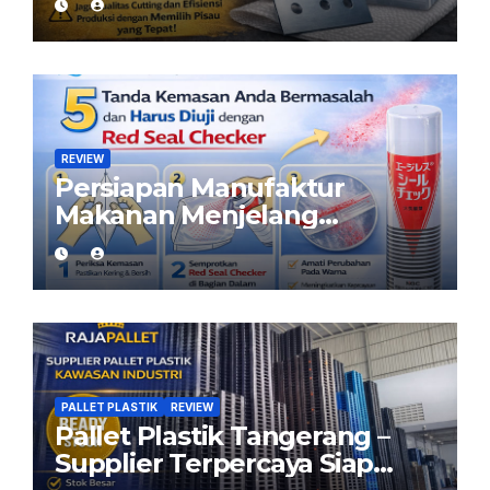
yang Tepat
REVIEW
Persiapan Manufaktur
Makanan Menjelang
Ramadan: Pastikan Kemasan
Aman dengan Red Seal
Checker
PALLET PLASTIK
REVIEW
Pallet Plastik Tangerang –
Supplier Terpercaya Siap