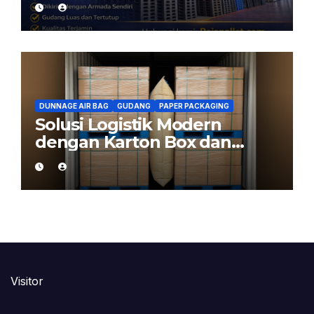
Kirim dari Cikarang
DUNNAGE AIR BAG
GUDANG
PAPER PACKAGING
Solusi Logistik Modern
dengan Karton Box dan
Dunnage Air Bag
Visitor