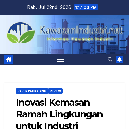
Skip
Rab. Jul 22nd, 2026
1:17:07 PM
to
content
PAPER PACKAGING
REVIEW
Inovasi Kemasan
Ramah Lingkungan
untuk Industri