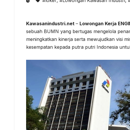
#loker
,
#Lowongan Kawasan Industri
,
Kawasanindustri.net
–
Lowongan Kerja ENGI
sebuah BUMN yang bertugas mengelola penamb
meningkatkan kinerja serta mewujudkan visi
kesempatan kepada putra putri Indonesia unt