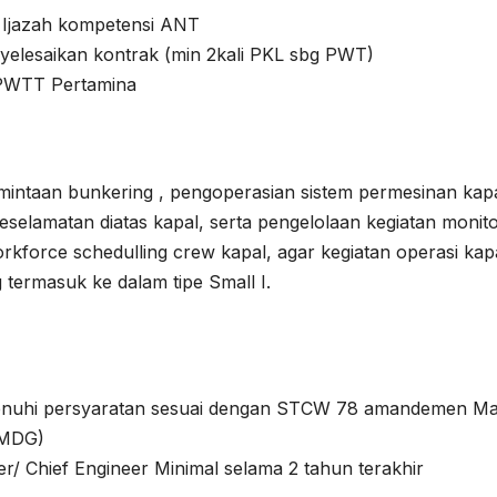
n Ijazah kompetensi ANT
yelesaikan kontrak (min 2kali PKL sbg PWT)
t PWTT Pertamina
intaan bunkering , pengoperasian sistem permesinan kap
selamatan diatas kapal, serta pengelolaan kegiatan monito
orkforce schedulling crew kapal, agar kegiatan operasi kap
 termasuk ke dalam tipe Small I.
enuhi persyaratan sesuai dengan STCW 78 amandemen Ma
IMDG)
r/ Chief Engineer Minimal selama 2 tahun terakhir