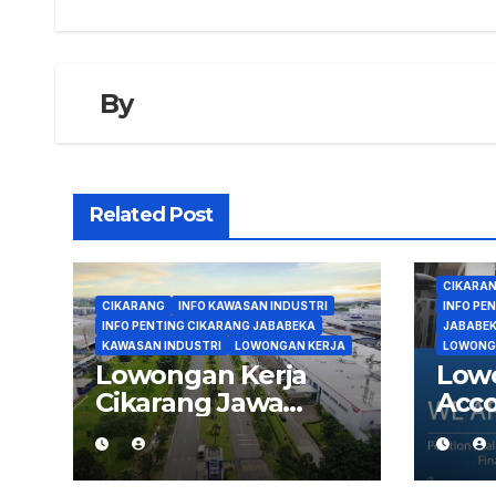
By
Related Post
CIKARA
CIKARANG
INFO KAWASAN INDUSTRI
INFO PE
INFO PENTING CIKARANG JABABEKA
JABABE
KAWASAN INDUSTRI
LOWONGAN KERJA
LOWONG
Lowongan Kerja
Low
Cikarang Jawa
Acco
Barat dan
dan 
sekitarnya Update
Acco
Terbaru
Supe