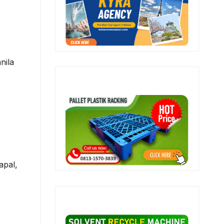
nila
apal,