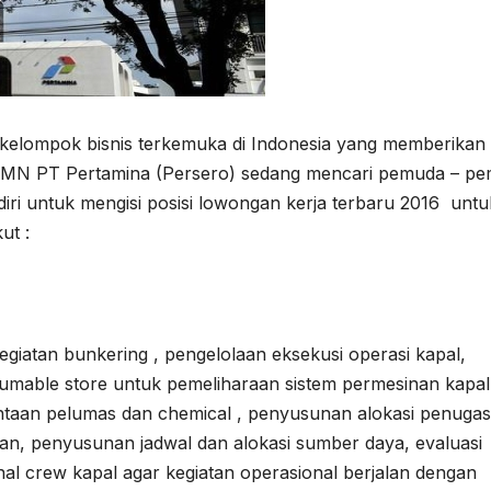
 kelompok bisnis terkemuka di Indonesia yang memberikan
BUMN PT Pertamina (Persero) sedang mencari pemuda – pe
diri untuk mengisi posisi lowongan kerja terbaru 2016 untu
ut :
iatan bunkering , pengelolaan eksekusi operasi kapal,
umable store untuk pemeliharaan sistem permesinan kapal
ntaan pelumas dan chemical , penyusunan alokasi penuga
aan, penyusunan jadwal dan alokasi sumber daya, evaluasi
nal crew kapal agar kegiatan operasional berjalan dengan