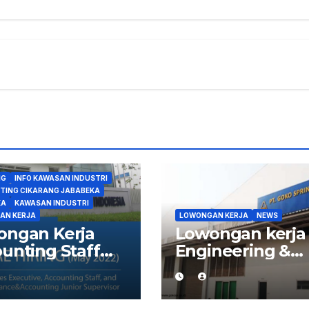
NG
INFO KAWASAN INDUSTRI
NTING CIKARANG JABABEKA
KA
KAWASAN INDUSTRI
AN KERJA
LOWONGAN KERJA
NEWS
ongan Kerja
Lowongan kerja
unting Staff
Engineering &
Finance &
Maintenance di
unting Junior
Delta Silicon Lip
rvisor di
Cikarang