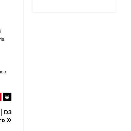
i
ia
aca
| D3
tro