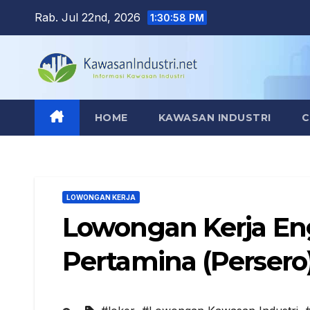
Skip
Rab. Jul 22nd, 2026
1:30:59 PM
to
content
HOME
KAWASAN INDUSTRI
C
LOWONGAN KERJA
Lowongan Kerja E
Pertamina (Persero