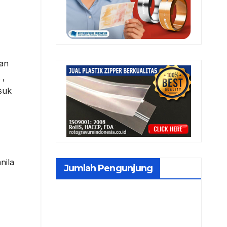
aan
 ,
suk
nila
Jumlah Pengunjung