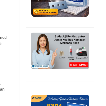
mudi
k
,
san