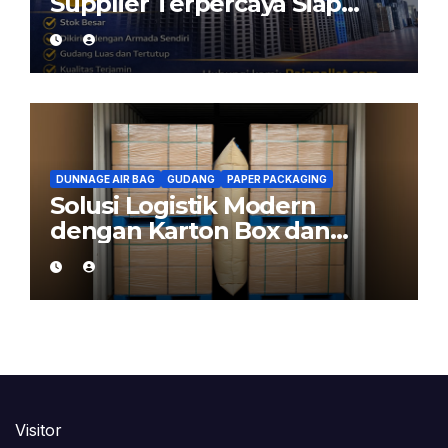
Supplier Terpercaya Siap
Kirim dari Cikarang
DUNNAGE AIR BAG
GUDANG
PAPER PACKAGING
Solusi Logistik Modern
dengan Karton Box dan
Dunnage Air Bag
Visitor