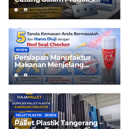
Woven Bag: Peran Pisau
yang Tepat
REVIEW
Persiapan Manufaktur
Makanan Menjelang
Ramadan: Pastikan Kemasan
Aman dengan Red Seal
Checker
PALLET PLASTIK
REVIEW
Pallet Plastik Tangerang –