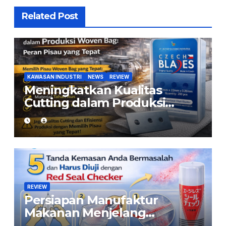
Related Post
KAWASAN INDUSTRI
NEWS
REVIEW
Meningkatkan Kualitas
Cutting dalam Produksi
Woven Bag: Peran Pisau yang
Tepat
REVIEW
Persiapan Manufaktur
Makanan Menjelang
Ramadan: Pastikan Kemasan