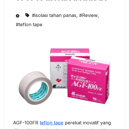
#isolasi tahan panas
,
#Review
,
#teflon tape
AGF-100FR
teflon tape
perekat inovatif yang