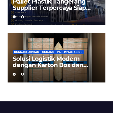
Pallet Plastik Tangerang –
Supplier Terpercaya Siap
Kirim dari Cikarang
DUNNAGE AIR BAG
GUDANG
PAPER PACKAGING
Solusi Logistik Modern
dengan Karton Box dan
Dunnage Air Bag