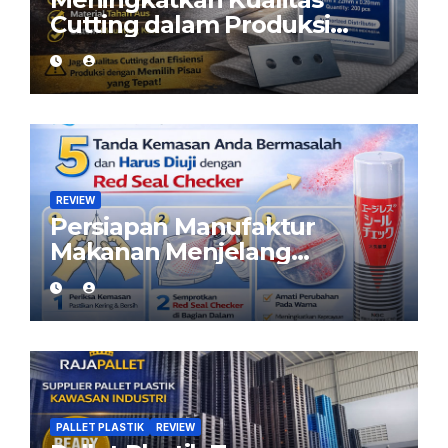
Cutting dalam Produksi
Woven Bag: Peran Pisau
yang Tepat
REVIEW
Persiapan Manufaktur
Makanan Menjelang
Ramadan: Pastikan Kemasan
Aman dengan Red Seal
Checker
PALLET PLASTIK
REVIEW