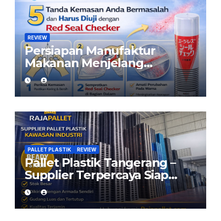
REVIEW
Persiapan Manufaktur
Makanan Menjelang
Ramadan: Pastikan Kemasan
Aman dengan Red Seal
Checker
PALLET PLASTIK
REVIEW
Pallet Plastik Tangerang –
Supplier Terpercaya Siap
Kirim dari Cikarang