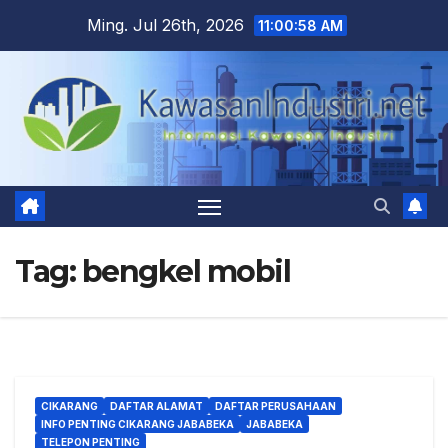
Skip
Ming. Jul 26th, 2026
11:00:59 AM
to
content
Tag:
bengkel mobil
CIKARANG
DAFTAR ALAMAT
DAFTAR PERUSAHAAN
INFO PENTING CIKARANG JABABEKA
JABABEKA
TELEPON PENTING