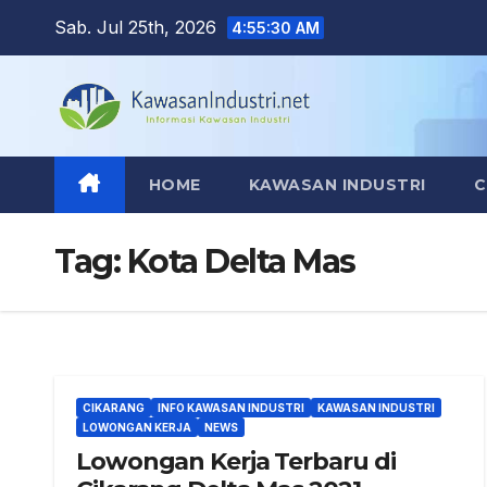
Skip
Sab. Jul 25th, 2026
4:55:31 AM
to
content
HOME
KAWASAN INDUSTRI
C
Tag:
Kota Delta Mas
CIKARANG
INFO KAWASAN INDUSTRI
KAWASAN INDUSTRI
LOWONGAN KERJA
NEWS
Lowongan Kerja Terbaru di