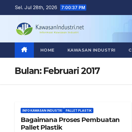
Skip
Sel. Jul 28th, 2026
7:00:39 PM
to
content
HOME
KAWASAN INDUSTRI
C
Bulan:
Februari 2017
INFO KAWASAN INDUSTRI
PALLET PLASTIK
Bagaimana Proses Pembuatan
Pallet Plastik