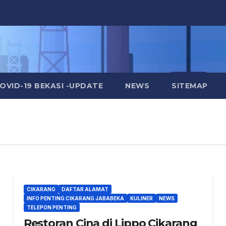
OVID-19 BEKASI -UPDATE
NEWS
SITEMAP
CIKARANG
DAFTAR ALAMAT
INFO PENTING CIKARANG JABABEKA
KULINER
NEWS
TELEPON PENTING
Restoran Cina di Lippo Cikarang