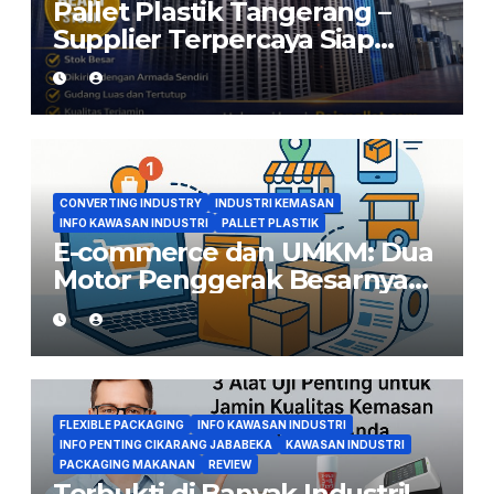
Pallet Plastik Tangerang –
Supplier Terpercaya Siap
Kirim dari Cikarang
CONVERTING INDUSTRY
INDUSTRI KEMASAN
INFO KAWASAN INDUSTRI
PALLET PLASTIK
E-commerce dan UMKM: Dua
Motor Penggerak Besarnya
Permintaan Converting di
Indonesia
FLEXIBLE PACKAGING
INFO KAWASAN INDUSTRI
INFO PENTING CIKARANG JABABEKA
KAWASAN INDUSTRI
PACKAGING MAKANAN
REVIEW
Terbukti di Banyak Industri!