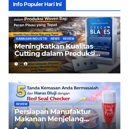
Info Populer Hari Ini
KAWASAN INDUSTRI
NEWS
REVIEW
Meningkatkan Kualitas
Cutting dalam Produksi
Woven Bag: Peran Pisau
yang Tepat
REVIEW
Persiapan Manufaktur
Makanan Menjelang
Ramadan: Pastikan Kemasan