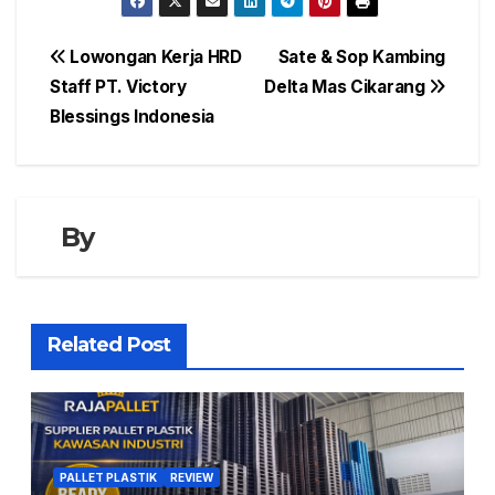
Navigasi
Lowongan Kerja HRD
Sate & Sop Kambing
Staff PT. Victory
Delta Mas Cikarang
pos
Blessings Indonesia
By
Related Post
PALLET PLASTIK
REVIEW