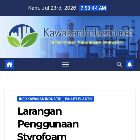
Skip
Kam. Jul 23rd, 2026
7:53:45 AM
to
content
INFO KAWASAN INDUSTRI
PALLET PLASTIK
Larangan
Penggunaan
Styrofoam