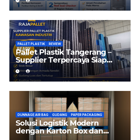
Aman dengan Red Seal
Checker
PALLET PLASTIK
REVIEW
Pallet Plastik Tangerang –
Supplier Terpercaya Siap
Kirim dari Cikarang
DUNNAGE AIR BAG
GUDANG
PAPER PACKAGING
Solusi Logistik Modern
dengan Karton Box dan
Dunnage Air Bag