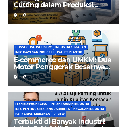
Cutting dalam Produksi
Woven Bag: Peran Pisau yang
Tepat
CONVERTING INDUSTRY
INDUSTRI KEMASAN
INFO KAWASAN INDUSTRI
PALLET PLASTIK
E-commerce dan UMKM: Dua
Motor Penggerak Besarnya
Permintaan Converting di
Indonesia
FLEXIBLE PACKAGING
INFO KAWASAN INDUSTRI
INFO PENTING CIKARANG JABABEKA
KAWASAN INDUSTRI
PACKAGING MAKANAN
REVIEW
Terbukti di Banyak Industri!