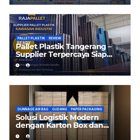
Checker
PALLET PLASTIK
REVIEW
Pallet Plastik Tangerang –
Supplier Terpercaya Siap
Kirim dari Cikarang
DUNNAGE AIR BAG
GUDANG
PAPER PACKAGING
Solusi Logistik Modern
dengan Karton Box dan
Dunnage Air Bag