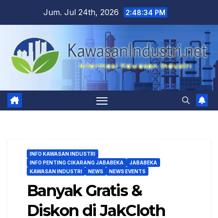
Skip
Jum. Jul 24th, 2026
2:48:35 PM
to
content
INFO KAWASAN INDUSTRI
INFO PENTING CIKARANG JABABEKA
JABABEKA
KAWASAN INDUSTRI
NEWS
NEWS EVENTS
Banyak Gratis &
Diskon di JakCloth