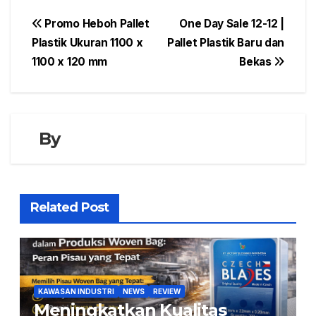
Navigasi
Promo Heboh Pallet
One Day Sale 12-12 |
Plastik Ukuran 1100 x
Pallet Plastik Baru dan
pos
1100 x 120 mm
Bekas
By
Related Post
KAWASAN INDUSTRI
NEWS
REVIEW
Meningkatkan Kualitas