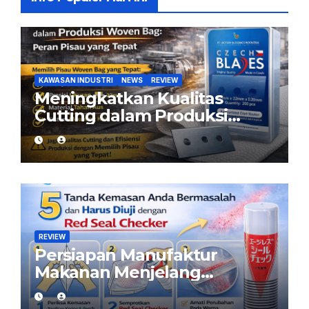
KAWASAN INDUSTRI
NEWS
REVIEW
Meningkatkan Kualitas
Cutting dalam Produksi
Woven Bag: Peran Pisau
yang Tepat
REVIEW
Persiapan Manufaktur
Makanan Menjelang
Ramadan: Pastikan Kemasan
Aman dengan Red Seal