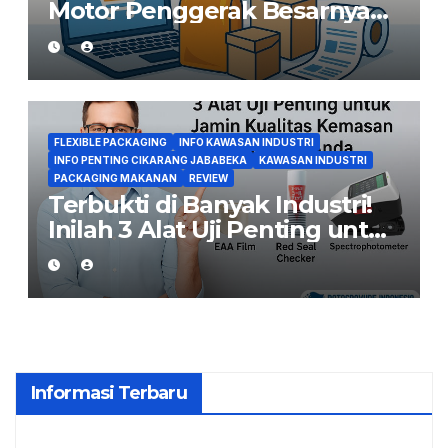
Motor Penggerak Besarnya
Permintaan Converting di
Indonesia
FLEXIBLE PACKAGING
INFO KAWASAN INDUSTRI
INFO PENTING CIKARANG JABABEKA
KAWASAN INDUSTRI
PACKAGING MAKANAN
REVIEW
Terbukti di Banyak Industri!
Inilah 3 Alat Uji Penting untuk
Jaga Kualitas Kemasan
Makanan
Informasi Terbaru