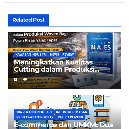
Related Post
KAWASAN INDUSTRI
NEWS
REVIEW
Meningkatkan Kualitas
Cutting dalam Produksi
Woven Bag: Peran Pisau yang
Tepat
CONVERTING INDUSTRY
INDUSTRI KEMASAN
INFO KAWASAN INDUSTRI
PALLET PLASTIK
E-commerce dan UMKM: Dua