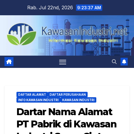
Skip
Rab. Jul 22nd, 2026
9:23:38 AM
to
content
DAFTAR ALAMAT
DAFTAR PERUSAHAAN
INFO KAWASAN INDUSTRI
KAWASAN INDUSTRI
Dartar Nama Alamat
PT Pabrik di Kawasan