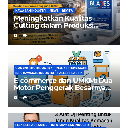
KAWASAN INDUSTRI
NEWS
REVIEW
Meningkatkan Kualitas
Cutting dalam Produksi
Woven Bag: Peran Pisau yang
Tepat
CONVERTING INDUSTRY
INDUSTRI KEMASAN
INFO KAWASAN INDUSTRI
PALLET PLASTIK
E-commerce dan UMKM: Dua
Motor Penggerak Besarnya
Permintaan Converting di
Indonesia
FLEXIBLE PACKAGING
INFO KAWASAN INDUSTRI