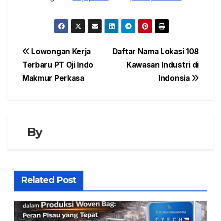
Navigasi
Lowongan Kerja
Daftar Nama Lokasi 108
Terbaru PT Oji Indo
Kawasan Industri di
pos
Makmur Perkasa
Indonsia
By
Related Post