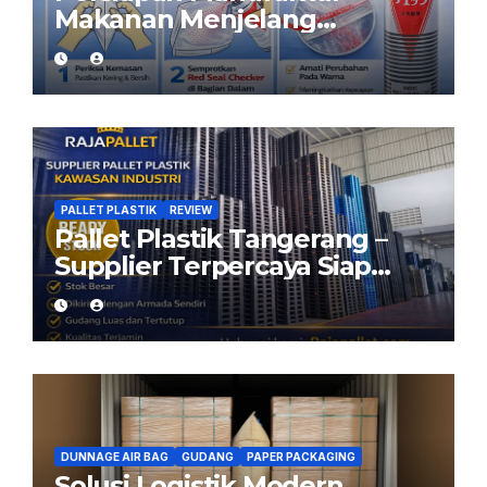
Makanan Menjelang
Ramadan: Pastikan Kemasan
Aman dengan Red Seal
Checker
PALLET PLASTIK
REVIEW
Pallet Plastik Tangerang –
Supplier Terpercaya Siap
Kirim dari Cikarang
DUNNAGE AIR BAG
GUDANG
PAPER PACKAGING
Solusi Logistik Modern