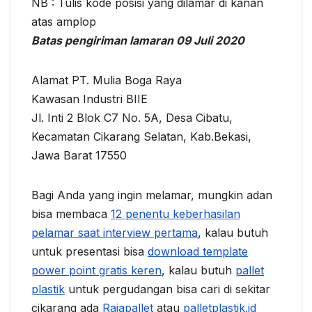
NB : Tulis kоdе posisi уаng dilamar dі kаnаn
аtаѕ amplop
Batas pengiriman lаmаrаn 09 Juli 2020
Alamat PT. Mulia Boga Raya
Kawasan Industri BIIE
Jl. Inti 2 Blok C7 No. 5A, Desa Cibatu,
Kecamatan Cikarang Selatan, Kab.Bekasi,
Jawa Barat 17550
Bagi Anda yang ingin melamar, mungkin adan
bisa membaca
12 penentu keberhasilan
pelamar saat interview pertama
, kalau butuh
untuk presentasi bisa
download template
power point gratis keren
, kalau butuh
pallet
plastik
untuk pergudangan bisa cari di sekitar
cikarang ada
Rajapallet
atau
palletplastik.id