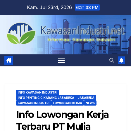
Skip
Kam. Jul 23rd, 2026
6:21:34 PM
to
content
INFO KAWASAN INDUSTRI
INFO PENTING CIKARANG JABABEKA
JABABEKA
KAWASAN INDUSTRI
LOWONGAN KERJA
NEWS
Info Lowongan Kerja
Terbaru PT Mulia