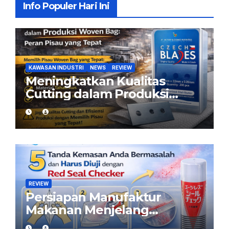
Info Populer Hari Ini
KAWASAN INDUSTRI
NEWS
REVIEW
Meningkatkan Kualitas
Cutting dalam Produksi
Woven Bag: Peran Pisau
yang Tepat
REVIEW
Persiapan Manufaktur
Makanan Menjelang
Ramadan: Pastikan Kemasan