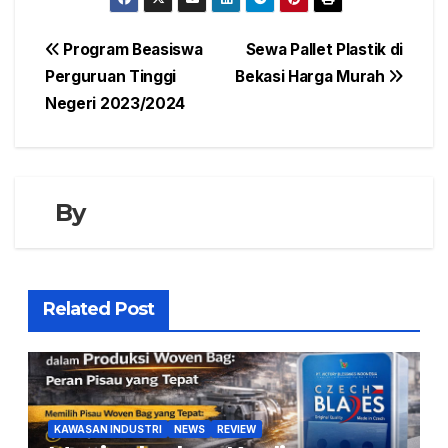
Navigasi
Program Beasiswa
Sewa Pallet Plastik di
Perguruan Tinggi
Bekasi Harga Murah
pos
Negeri 2023/2024
By
Related Post
KAWASAN INDUSTRI
NEWS
REVIEW