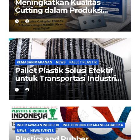
Meningkatkan Kualitas
Cutting dalam Produksi
Woven Bag: Peran Pisau yang
Tepat
KEMASAN MAKANAN
NEWS
PALLET PLASTIK
Pallet Plastik Solusi Efektif
untuk Transportasi Industri
Flexible Packaging
INFO KAWASAN INDUSTRI
INFO PENTING CIKARANG JABABEKA
NEWS
NEWS EVENTS
Plastics and Rubber