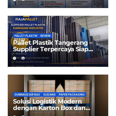
Aman dengan Red Seal
Checker
PALLET PLASTIK
REVIEW
Pallet Plastik Tangerang –
Supplier Terpercaya Siap
Kirim dari Cikarang
DUNNAGE AIR BAG
GUDANG
PAPER PACKAGING
Solusi Logistik Modern
dengan Karton Box dan
Dunnage Air Bag