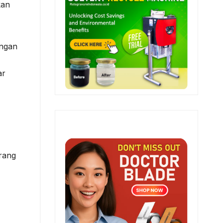
kan
engan
ar
rang