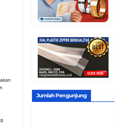
nakan
h
Jumlah Pengunjung
ng