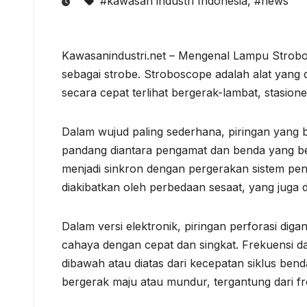
#kawasan industri Indonesia
,
#news
Kawasanindustri.net – Mengenal Lampu Strobo
sebagai strobe. Stroboscope adalah alat yan
secara cepat terlihat bergerak-lambat, stasion
Dalam wujud paling sederhana, piringan yang 
pandang diantara pengamat dan benda yang ber
menjadi sinkron dengan pergerakan sistem peng
diakibatkan oleh perbedaan sesaat, yang juga d
Dalam versi elektronik, piringan perforasi d
cahaya dengan cepat dan singkat. Frekuensi da
dibawah atau diatas dari kecepatan siklus bend
bergerak maju atau mundur, tergantung dari f