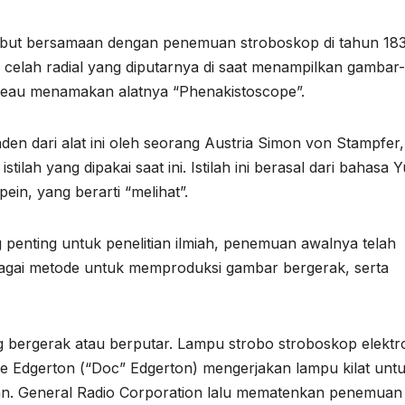
-sebut bersamaan dengan penemuan stroboskop di tahun 183
celah radial yang diputarnya di saat menampilkan gambar-
ateau menamakan alatnya “Phenakistoscope”.
en dari alat ini oleh seorang Austria Simon von Stampfer,
ilah yang dipakai saat ini. Istilah ini berasal dari bahasa 
ein, yang berarti “melihat”.
 penting untuk penelitian ilmiah, penemuan awalnya telah
agai metode untuk memproduksi gambar bergerak, serta
 bergerak atau berputar. Lampu strobo stroboskop elektr
e Edgerton (“Doc” Edgerton) mengerjakan lampu kilat unt
an. General Radio Corporation lalu mematenkan penemuan 