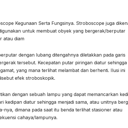
scope Kegunaan Serta Fungsinya. Stroboscope juga diken
g digunakan untuk membuat obyek yang bergerak/berputar
er atau diam
berputar dengan lubang ditengahnya diletakkan pada garis
gerak tersebut. Kecepatan putar piringan diatur sehingga
amat, yang mana terlihat melambat dan berhenti. Ilusi ini
isebut efek stroboskopik.
igantikan dengan sebuah lampu yang dapat memancarkan ked
ri kedipan diatur sehingga menjadi sama, atau unitnya ber
a-nya, dimana pada saat itu benda terlihat stasioner atau
rekuensi cahaya/lampunya.