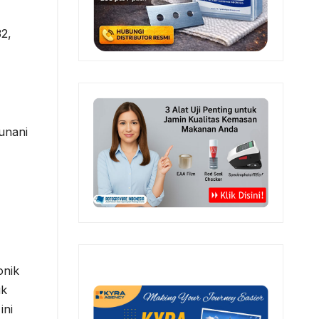
2,
Yunani
onik
uk
ini