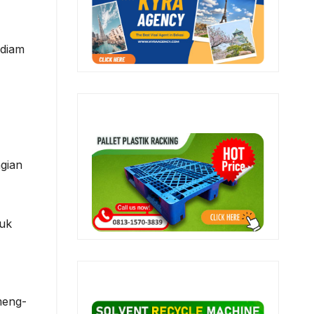
 diam
gian
tuk
meng-