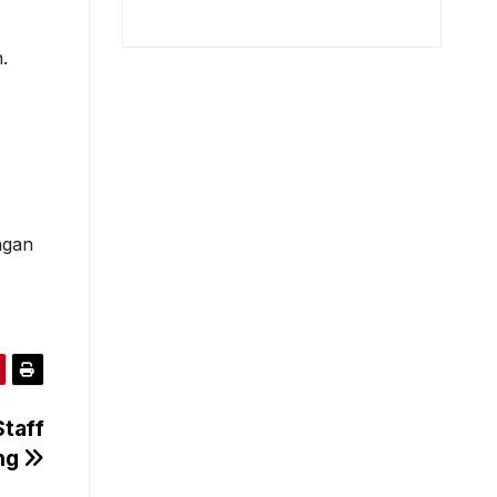
.
ngan
Staff
ang