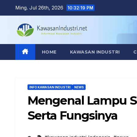
Skip
Ming. Jul 26th, 2026
10:32:20 PM
to
content
HOME
KAWASAN INDUSTRI
C
INFO KAWASAN INDUSTRI
NEWS
Mengenal Lampu S
Serta Fungsinya