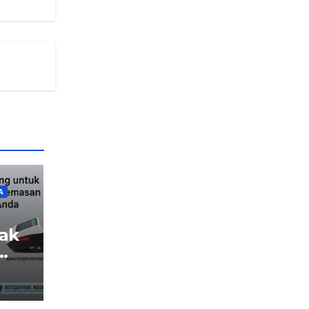
A
yak
itas
nan