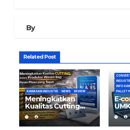
By
Related Post
CONVERT
INDUSTR
INFO KA
KAWASAN INDUSTRI
NEWS
REVIEW
PALLET 
Meningkatkan
E-c
Kualitas Cutting
UMK
dalam Produksi
Pen
Woven Bag: Peran
Bes
Pisau yang Tepat
Per