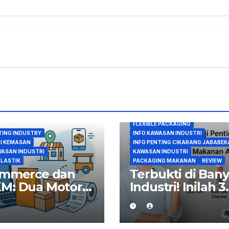
FLEXIBLE PACKAGING
ING INDUSTRY
INFO KAWASAN INDUSTRI
I KEMASAN
INFO PENTING CIKARANG JABABEK
WASAN INDUSTRI
KAWASAN INDUSTRI
PLASTIK
PACKAGING MAKANAN
REVIEW
ommerce dan
Terbukti di Ban
M: Dua Motor
Industri! Inilah 3
ggerak
Alat Uji Penting
arnya
untuk Jaga Kual
mintaan
Kemasan Maka