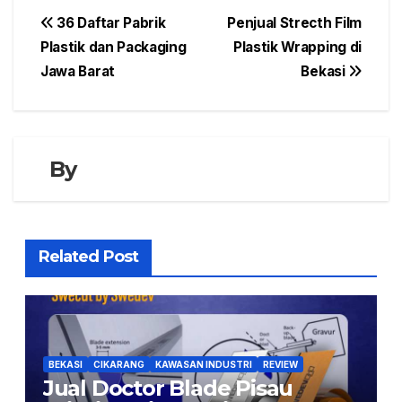
Navigasi
36 Daftar Pabrik
Penjual Strecth Film
Plastik dan Packaging
Plastik Wrapping di
pos
Jawa Barat
Bekasi
By
Related Post
BEKASI
CIKARANG
KAWASAN INDUSTRI
REVIEW
Jual Doctor Blade Pisau