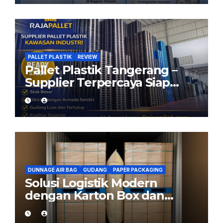
Checker
PALLET PLASTIK
REVIEW
Pallet Plastik Tangerang –
Supplier Terpercaya Siap
Kirim dari Cikarang
DUNNAGE AIR BAG
GUDANG
PAPER PACKAGING
Solusi Logistik Modern
dengan Karton Box dan
Dunnage Air Bag