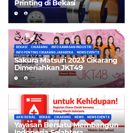
Printing di Bekasi
BEKASI
CIKARANG
INFO KAWASAN INDUSTRI
INFO PENTING CIKARANG JABABEKA
NEWS EVENTS
Sakura Matsuri 2023 Cikarang
Dimeriahkan JKT49
AKSI SOSIAL
BEKASI
CIKARANG
NEWS
NEWS EVENTS
Yayasan Bersatu Membangun
Indonesia Sejahtera