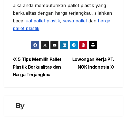
Jika anda membutuhkan pallet plastik yang
berkualitas dengan harga terjangkau, silahkan
baca
jual pallet plastik
,
sewa pallet
dan
harga
pallet plastik
.
Navigasi
5 Tips Memilih Pallet
Lowongan Kerja PT.
Plastik Berkualitas dan
NOK Indonesia
pos
Harga Terjangkau
By