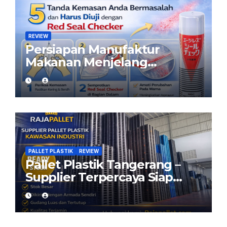
REVIEW
Persiapan Manufaktur
Makanan Menjelang
Ramadan: Pastikan Kemasan
Aman dengan Red Seal
Checker
PALLET PLASTIK
REVIEW
Pallet Plastik Tangerang –
Supplier Terpercaya Siap
Kirim dari Cikarang