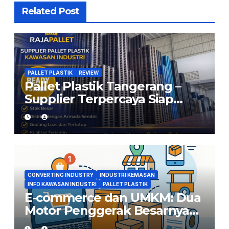
Related Post
PALLET PLASTIK
REVIEW
Pallet Plastik Tangerang –
Supplier Terpercaya Siap
Kirim dari Cikarang
CONVERTING INDUSTRY
INDUSTRI KEMASAN
INFO KAWASAN INDUSTRI
PALLET PLASTIK
E-commerce dan UMKM: Dua
Motor Penggerak Besarnya
Permintaan Converting di