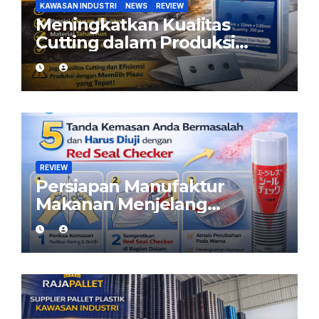
KAWASAN INDUSTRI
NEWS
REVIEW
Meningkatkan Kualitas
Cutting dalam Produksi
Woven Bag: Peran Pisau
yang Tepat
REVIEW
Persiapan Manufaktur
Makanan Menjelang
Ramadan: Pastikan Kemasan
Aman dengan Red Seal
Checker