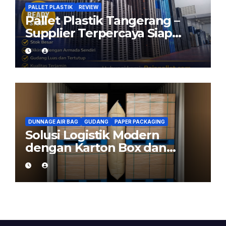
PALLET PLASTIK
REVIEW
Pallet Plastik Tangerang –
Supplier Terpercaya Siap
Kirim dari Cikarang
DUNNAGE AIR BAG
GUDANG
PAPER PACKAGING
Solusi Logistik Modern
dengan Karton Box dan
Dunnage Air Bag