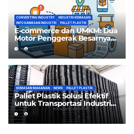
CONVERTING INDUSTRY
INDUSTRI KEMASAN
INFO KAWASAN INDUSTRI
PALLET PLASTIK
E-commerce dan UMKM: Dua
Motor Penggerak Besarnya
Permintaan Converting di
Indonesia
KEMASAN MAKANAN
NEWS
PALLET PLASTIK
Pallet Plastik Solusi Efektif
untuk Transportasi Industri
Flexible Packaging