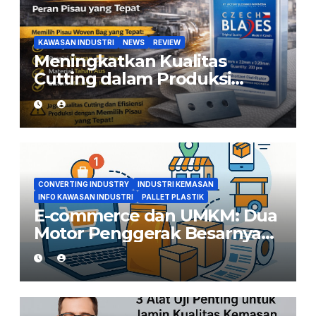
KAWASAN INDUSTRI
NEWS
REVIEW
Meningkatkan Kualitas
Cutting dalam Produksi
Woven Bag: Peran Pisau yang
Tepat
CONVERTING INDUSTRY
INDUSTRI KEMASAN
INFO KAWASAN INDUSTRI
PALLET PLASTIK
E-commerce dan UMKM: Dua
Motor Penggerak Besarnya
Permintaan Converting di
Indonesia