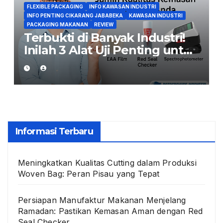
FLEXIBLE PACKAGING
INFO KAWASAN INDUSTRI
INFO PENTING CIKARANG JABABEKA
KAWASAN INDUSTRI
PACKAGING MAKANAN
REVIEW
Terbukti di Banyak Industri!
Inilah 3 Alat Uji Penting untuk
Jaga Kualitas Kemasan
Makanan
Informasi Terbaru
Meningkatkan Kualitas Cutting dalam Produksi
Woven Bag: Peran Pisau yang Tepat
Persiapan Manufaktur Makanan Menjelang
Ramadan: Pastikan Kemasan Aman dengan Red
Seal Checker