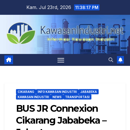
Skip
Kam. Jul 23rd, 2026
11:38:18 PM
to
content
CIKARANG
INFO KAWASAN INDUSTRI
JABABEKA
KAWASAN INDUSTRI
NEWS
TRANSPORTASI
BUS JR Connexion
Cikarang Jababeka –