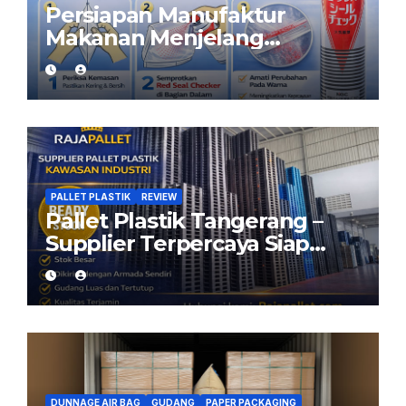
Persiapan Manufaktur
Makanan Menjelang
Ramadan: Pastikan Kemasan
Aman dengan Red Seal
Checker
PALLET PLASTIK
REVIEW
Pallet Plastik Tangerang –
Supplier Terpercaya Siap
Kirim dari Cikarang
DUNNAGE AIR BAG
GUDANG
PAPER PACKAGING